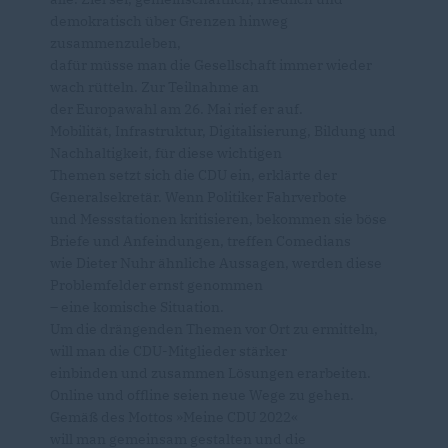
demokratisch über Grenzen hinweg
zusammenzuleben,
dafür müsse man die Gesellschaft immer wieder
wach rütteln. Zur Teilnahme an
der Europawahl am 26. Mai rief er auf.
Mobilität, Infrastruktur, Digitalisierung, Bildung und
Nachhaltigkeit, für diese wichtigen
Themen setzt sich die CDU ein, erklärte der
Generalsekretär. Wenn Politiker Fahrverbote
und Messstationen kritisieren, bekommen sie böse
Briefe und Anfeindungen, treffen Comedians
wie Dieter Nuhr ähnliche Aussagen, werden diese
Problemfelder ernst genommen
– eine komische Situation.
Um die drängenden Themen vor Ort zu ermitteln,
will man die CDU-Mitglieder stärker
einbinden und zusammen Lösungen erarbeiten.
Online und offline seien neue Wege zu gehen.
Gemäß des Mottos »Meine CDU 2022«
will man gemeinsam gestalten und die