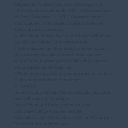
Mitglied des Niedersächsischen Landtags, seit
2014 im Landesvorstand der CDU in Niedersachsen
und seit November 2017 CDU-Generalsekretär.
Man scheine in schwierigen Zeiten zu leben, so
Seefried, die Nachrichten
werden immer dramatischer. Groß sei der Einfluss
der Sozialen Medien, dort werden auch
viel Populismus und Stimmung betrieben. Ein mit
Gold überzogenes Steak eines Fußballspielers
sorgte für eine »riesengroße Welle« dass kurz vor
Weihnachten auf der Krim ein
60 Kilometer langer Zaun gebaut wurde, nicht. Dies
sollte einen nachdenklich stimmen,
so Seefried.
Donald Trump will eine Mauer zu Mexiko errichten,
man sollte sie eher einreißen.
Deutschland und Europa seien mit ihrer
Erfolgsgeschichte ein gutes Beispiel.
Zwei historische Fehler gab es 2016: am 23. Juni das
Referendum zum Brexit, am