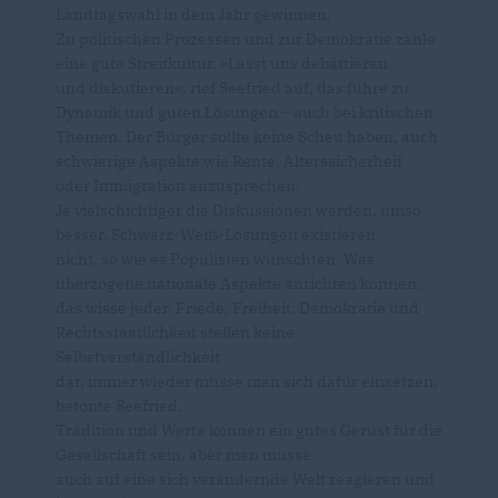
Landtagswahl in dem Jahr gewinnen.
Zu politischen Prozessen und zur Demokratie zähle
eine gute Streitkultur. »Lasst uns debattieren
und diskutieren«, rief Seefried auf, das führe zu
Dynamik und guten Lösungen – auch bei kritischen
Themen. Der Bürger sollte keine Scheu haben, auch
schwierige Aspekte wie Rente, Alterssicherheit
oder Immigration anzusprechen.
Je vielschichtiger die Diskussionen werden, umso
besser. Schwarz-Weiß-Lösungen existieren
nicht, so wie es Populisten wünschten. Was
überzogene nationale Aspekte anrichten können,
das wisse jeder. Friede, Freiheit, Demokratie und
Rechtsstaatlichkeit stellen keine
Selbstverständlichkeit
dar, immer wieder müsse man sich dafür einsetzen,
betonte Seefried.
Tradition und Werte können ein gutes Gerüst für die
Gesellschaft sein, aber man müsse
auch auf eine sich verändernde Welt reagieren und