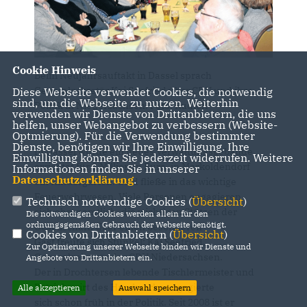
Cookie Hinweis
Beim Neujahrsauftakt in Dassel sprach
Generalsekretär Kai Seefried über CDU und ihre
Diese Webseite verwendet Cookies, die notwendig
sind, um die Webseite zu nutzen. Weiterhin
Politik in Niedersachsen. Foto: Rudloff
verwenden wir Dienste von Drittanbietern, die uns
helfen, unser Webangebot zu verbessern (Website-
Optmierung). Für die Verwendung bestimmter
Dienste, benötigen wir Ihre Einwilligung. Ihre
In Dassel wurde ein neues Verwaltungsgebäude
Einwilligung können Sie jederzeit widerrufen. Weitere
errichtet für 2 Millionen Euro, in Markoldendorf
Informationen finden Sie in unserer
Datenschutzerklärung
.
ein Kindergarten. Geld fließe in das wichtige
Feuerwehrwesen. Viele Personen engagieren
Technisch notwendige Cookies (
Übersicht
)
sich ehrenamtlich, die wichtigen Stützen der
Die notwendigen Cookies werden allein für den
ordnungsgemäßen Gebrauch der Webseite benötigt.
Gesellschaft. Über einen besonderen
Cookies von Drittanbietern (
Übersicht
)
Gast freute sich Stünkel: Kai Seefried,
Zur Optimierung unserer Webseite binden wir Dienste und
Generalsekretär der CDU Niedersachsen.
Angebote von Drittanbietern ein.
Der in Drochtersen lebende Tischlermeister und
Betriebswirt des Handwerks engagierte
Alle akzeptieren
Auswahl speichern
sich schon früh in der Politik. Seit 2008 ist er