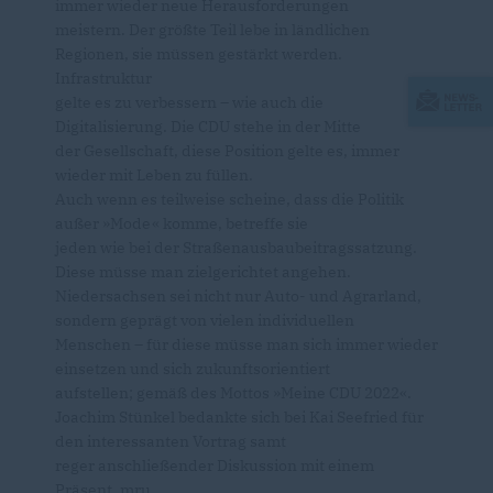
immer wieder neue Herausforderungen
meistern. Der größte Teil lebe in ländlichen
Regionen, sie müssen gestärkt werden.
Infrastruktur
gelte es zu verbessern – wie auch die
Digitalisierung. Die CDU stehe in der Mitte
der Gesellschaft, diese Position gelte es, immer
wieder mit Leben zu füllen.
Auch wenn es teilweise scheine, dass die Politik
außer »Mode« komme, betreffe sie
jeden wie bei der Straßenausbaubeitragssatzung.
Diese müsse man zielgerichtet angehen.
Niedersachsen sei nicht nur Auto- und Agrarland,
sondern geprägt von vielen individuellen
Menschen – für diese müsse man sich immer wieder
einsetzen und sich zukunftsorientiert
aufstellen; gemäß des Mottos »Meine CDU 2022«.
Joachim Stünkel bedankte sich bei Kai Seefried für
den interessanten Vortrag samt
reger anschließender Diskussion mit einem
Präsent. mru