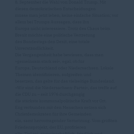
8. September die Wahl von Donald Trump. Mit
diesen demokratischen Entscheidungen
müsse man jetzt leben, keine einfache Situation; vor
allem bei Trumps Aussagen, dass ihn
Europa nicht interessiere. Trotz des Chaos beim
Brexit möchte eine politische Vertretung
des Bundestags den Dexit, eine totale
Unverständlichkeit.
Die Vergangenheit habe bewiesen, dass man
»gemeinsam stark sei«, egal, ob für
Europa, Deutschland oder Niedersachsen. Lokale
Themen identifizieren, aufgreifen und
besetzen, das gelte für das vielseitige Bundesland.
»Wir sind die Niedersachsen-Partei«, das treffe auf
die CDU zu – seit 1976 durchgängig
die stärkste kommunalpolitische Kraft vor Ort.
Eng verbunden mit den Menschen setzen sich
Christdemokraten für ihre Gemeinden
ein, samt hervorragender Vernetzung. Vom größten
Friedensprojekt, der EU, profitieren
alle. Ziel sei, gemeinschaftlich, friedlich und