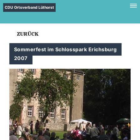
CDU Ortsverband Lüthorst
ZURÜCK
Sommerfest im Schlosspark Erichsburg
2007