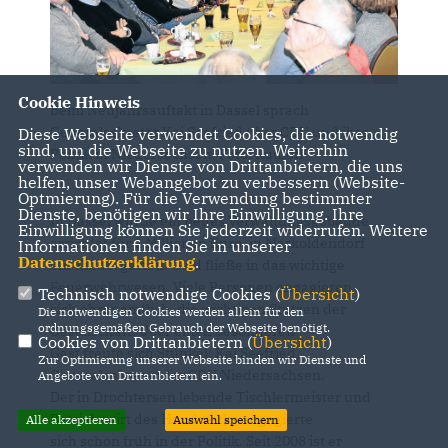
Cookie Hinweis
Beim Neujahrsauftakt in Dassel sprach
Generalsekretär Kai Seefried über CDU und ihre
Diese Webseite verwendet Cookies, die notwendig
sind, um die Webseite zu nutzen. Weiterhin
Politik in Niedersachsen. Foto: Rudloff
verwenden wir Dienste von Drittanbietern, die uns
helfen, unser Webangebot zu verbessern (Website-
Optmierung). Für die Verwendung bestimmter
Dienste, benötigen wir Ihre Einwilligung. Ihre
In Dassel wurde ein neues Verwaltungsgebäude
Einwilligung können Sie jederzeit widerrufen. Weitere
errichtet für 2 Millionen Euro, in Markoldendorf
Informationen finden Sie in unserer
Datenschutzerklärung
.
ein Kindergarten. Geld fließe in das wichtige
Feuerwehrwesen. Viele Personen engagieren
Technisch notwendige Cookies (
Übersicht
)
sich ehrenamtlich, die wichtigen Stützen der
Die notwendigen Cookies werden allein für den
ordnungsgemäßen Gebrauch der Webseite benötigt.
Gesellschaft. Über einen besonderen
Cookies von Drittanbietern (
Übersicht
)
Gast freute sich Stünkel: Kai Seefried,
Zur Optimierung unserer Webseite binden wir Dienste und
Generalsekretär der CDU Niedersachsen.
Angebote von Drittanbietern ein.
Der in Drochtersen lebende Tischlermeister und
Betriebswirt des Handwerks engagierte
Alle akzeptieren
Auswahl speichern
sich schon früh in der Politik. Seit 2008 ist er