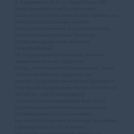
8. September die Wahl von Donald Trump. Mit
diesen demokratischen Entscheidungen
müsse man jetzt leben, keine einfache Situation; vor
allem bei Trumps Aussagen, dass ihn
Europa nicht interessiere. Trotz des Chaos beim
Brexit möchte eine politische Vertretung
des Bundestags den Dexit, eine totale
Unverständlichkeit.
Die Vergangenheit habe bewiesen, dass man
»gemeinsam stark sei«, egal, ob für
Europa, Deutschland oder Niedersachsen. Lokale
Themen identifizieren, aufgreifen und
besetzen, das gelte für das vielseitige Bundesland.
»Wir sind die Niedersachsen-Partei«, das treffe auf
die CDU zu – seit 1976 durchgängig
die stärkste kommunalpolitische Kraft vor Ort.
Eng verbunden mit den Menschen setzen sich
Christdemokraten für ihre Gemeinden
ein, samt hervorragender Vernetzung. Vom größten
Friedensprojekt, der EU, profitieren
alle. Ziel sei, gemeinschaftlich, friedlich und