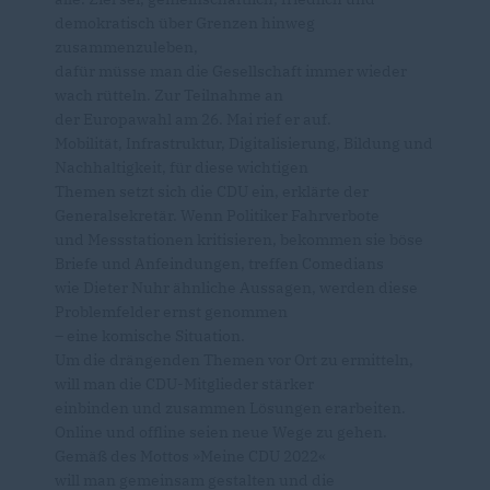
demokratisch über Grenzen hinweg
zusammenzuleben,
dafür müsse man die Gesellschaft immer wieder
wach rütteln. Zur Teilnahme an
der Europawahl am 26. Mai rief er auf.
Mobilität, Infrastruktur, Digitalisierung, Bildung und
Nachhaltigkeit, für diese wichtigen
Themen setzt sich die CDU ein, erklärte der
Generalsekretär. Wenn Politiker Fahrverbote
und Messstationen kritisieren, bekommen sie böse
Briefe und Anfeindungen, treffen Comedians
wie Dieter Nuhr ähnliche Aussagen, werden diese
Problemfelder ernst genommen
– eine komische Situation.
Um die drängenden Themen vor Ort zu ermitteln,
will man die CDU-Mitglieder stärker
einbinden und zusammen Lösungen erarbeiten.
Online und offline seien neue Wege zu gehen.
Gemäß des Mottos »Meine CDU 2022«
will man gemeinsam gestalten und die