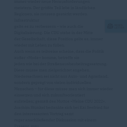
immer wieder neue Herausforderungen
meistern. Der größte Teil lebe in ländlichen
Regionen, sie müssen gestärkt werden.
Infrastruktur
gelte es zu verbessern – wie auch die
Digitalisierung. Die CDU stehe in der Mitte
der Gesellschaft, diese Position gelte es, immer
wieder mit Leben zu füllen.
Auch wenn es teilweise scheine, dass die Politik
außer »Mode« komme, betreffe sie
jeden wie bei der Straßenausbaubeitragssatzung.
Diese müsse man zielgerichtet angehen.
Niedersachsen sei nicht nur Auto- und Agrarland,
sondern geprägt von vielen individuellen
Menschen – für diese müsse man sich immer wieder
einsetzen und sich zukunftsorientiert
aufstellen; gemäß des Mottos »Meine CDU 2022«.
Joachim Stünkel bedankte sich bei Kai Seefried für
den interessanten Vortrag samt
reger anschließender Diskussion mit einem
Präsent. mru