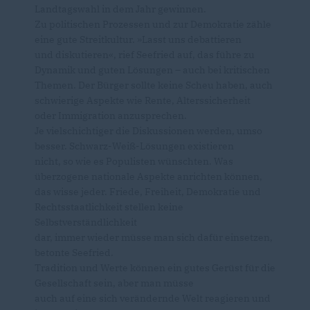
Landtagswahl in dem Jahr gewinnen.
Zu politischen Prozessen und zur Demokratie zähle
eine gute Streitkultur. »Lasst uns debattieren
und diskutieren«, rief Seefried auf, das führe zu
Dynamik und guten Lösungen – auch bei kritischen
Themen. Der Bürger sollte keine Scheu haben, auch
schwierige Aspekte wie Rente, Alterssicherheit
oder Immigration anzusprechen.
Je vielschichtiger die Diskussionen werden, umso
besser. Schwarz-Weiß-Lösungen existieren
nicht, so wie es Populisten wünschten. Was
überzogene nationale Aspekte anrichten können,
das wisse jeder. Friede, Freiheit, Demokratie und
Rechtsstaatlichkeit stellen keine
Selbstverständlichkeit
dar, immer wieder müsse man sich dafür einsetzen,
betonte Seefried.
Tradition und Werte können ein gutes Gerüst für die
Gesellschaft sein, aber man müsse
auch auf eine sich verändernde Welt reagieren und