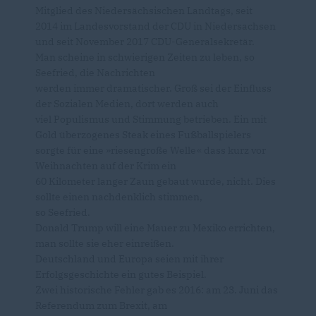
Mitglied des Niedersächsischen Landtags, seit
2014 im Landesvorstand der CDU in Niedersachsen
und seit November 2017 CDU-Generalsekretär.
Man scheine in schwierigen Zeiten zu leben, so
Seefried, die Nachrichten
werden immer dramatischer. Groß sei der Einfluss
der Sozialen Medien, dort werden auch
viel Populismus und Stimmung betrieben. Ein mit
Gold überzogenes Steak eines Fußballspielers
sorgte für eine »riesengroße Welle« dass kurz vor
Weihnachten auf der Krim ein
60 Kilometer langer Zaun gebaut wurde, nicht. Dies
sollte einen nachdenklich stimmen,
so Seefried.
Donald Trump will eine Mauer zu Mexiko errichten,
man sollte sie eher einreißen.
Deutschland und Europa seien mit ihrer
Erfolgsgeschichte ein gutes Beispiel.
Zwei historische Fehler gab es 2016: am 23. Juni das
Referendum zum Brexit, am